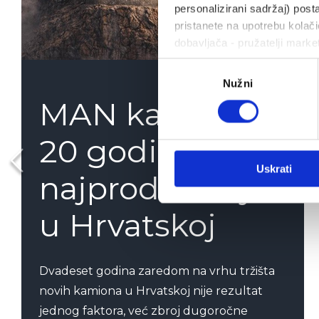
personalizirani sadržaj) posta
pristanete na upotrebu kolačić
dobavljača - pružatelji marke
Odabir
Nužni
pristanka
MAN kamioni
20 godina
Uskrati
najprodavaniji
u Hrvatskoj
Dvadeset godina zaredom na vrhu tržišta
novih kamiona u Hrvatskoj nije rezultat
jednog faktora, već zbroj dugoročne