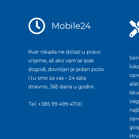
Mobile24
Kvar nikada ne dolazi u pravo
Ser
vrijeme, ali ako vam se ipak
lok
dogodi, dovoljan je jedan poziv
opr
i tu smo za vas – 24 sata
alat
dnevno, 365 dana u godini.
isk
osi
Tel. +385 99 499 4700
najb
opr
gos
Hrva