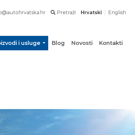
fo@autohrvatska.hr
Pretraži
Hrvatski
English
izvodi i usluge
Blog
Novosti
Kontakti