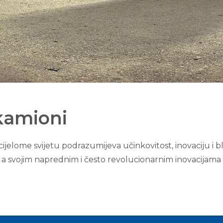
amioni
jelome svijetu podrazumijeva učinkovitost, inovaciju i bl
 a svojim naprednim i često revolucionarnim inovacijama