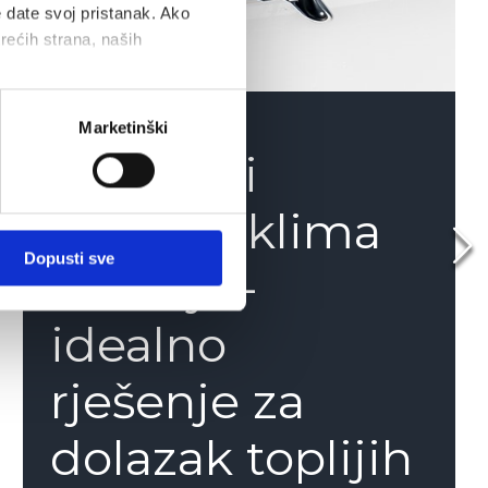
e date svoj pristanak. Ako
trećih strana, naših
Marketinški
MAN-ovi
parkirni klima
Dopusti sve
uređaji –
idealno
rješenje za
dolazak toplijih