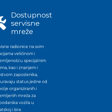
Dostupnost
servisne
mreže
visne radionice na svim
acijama veličinom i
emljenošću specijalnim
ima, kao i znanjem i
ustvom zaposlenika,
guravaju status jedne od
olje organiziranih i
emljenih mreža za
podarska vozila u
tskoj i šire.