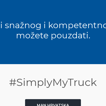
ti snažnog i kompetentno
možete pouzdati.
#SimplyMyTruck
MAN HRVATSKA