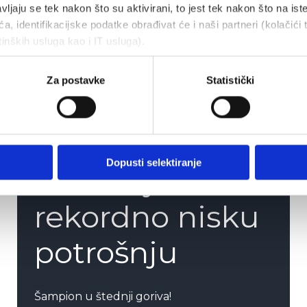
vljaju se tek nakon što su aktivirani, to jest tek nakon što na ist
a, identifikacijske podatke obrađivat će i naši partneri (kolačići 
tinških usluga kao i IT usluga).
Za postavke
Statistički
Novinari
potvrdili: D30
Dopusti selektiranje
ostvaruje
rekordno nisku
potrošnju
Šampion u štednji goriva!