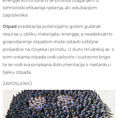
energije kontinuirano se provodi ulaganjem u
tehnološki efikasnija rješenja, ali i edukacijom
zaposlenika.
Otpad
predstavlja potencijalno golem gubitak
resursa u obliku materijala i energije, a neadekvatno
gospodarenje otpadom može ostaviti ozbiljne
posljedice na čovjeka i prirodu. U Auto Hrvatskoj se o
svim vrstama otpada vodi
cjelovita i sustavna briga
te se vodi sva propisana dokumentacija o nastanku i
tijeku otpada.
ZAPOSLENICI