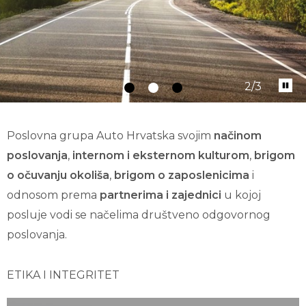
2
/3
Poslovna grupa Auto Hrvatska svojim
načinom
poslovanja
,
internom i eksternom kulturom
,
brigom
o očuvanju okoliša
,
brigom o zaposlenicima
i
odnosom prema
partnerima i zajednici
u kojoj
posluje vodi se načelima društveno odgovornog
poslovanja.
ETIKA I INTEGRITET