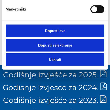
izboru
Marketinški
poštivanje visokih ekoloških i ergonomskih
standarda i propisa
korištenje zaštitne opreme
Dopusti sve
interna edukacija od strane stručnjaka zaštite na
radu na temu zdravlja i sigurnosti na radu
Dopusti selektiranje
Uskrati
Godišnje izvješće za 2025.
Godisnje izvjesce za 2024.
Godišnje izvješće za 2023.