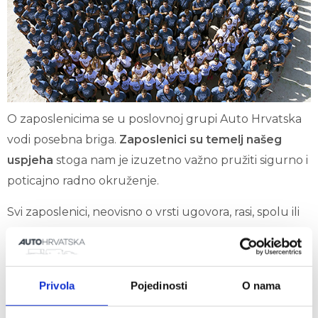
O zaposlenicima se u poslovnoj grupi Auto Hrvatska
vodi posebna briga.
Zaposlenici su temelj našeg
uspjeha
stoga nam je izuzetno važno pružiti sigurno i
poticajno radno okruženje.
Svi zaposlenici, neovisno o vrsti ugovora, rasi, spolu ili
dobi, imaju iste pogodnosti u skladu s vremenom
provedenim na radu. Zaposlenicima se pružaju i
dodatne pogodnosti kao što je zatvoreni dobrovoljni
Privola
Pojedinosti
O nama
mirovinski fond i redovni sistematski pregledi.