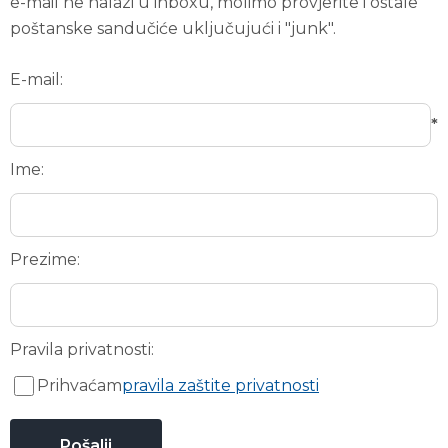
e-mail ne nalazi u inboxu, molimo provjerite i ostale
poštanske sandučiće uključujući i "junk".
E-mail:
*
Ime:
Prezime:
Pravila privatnosti:
Prihvaćam
pravila zaštite privatnosti