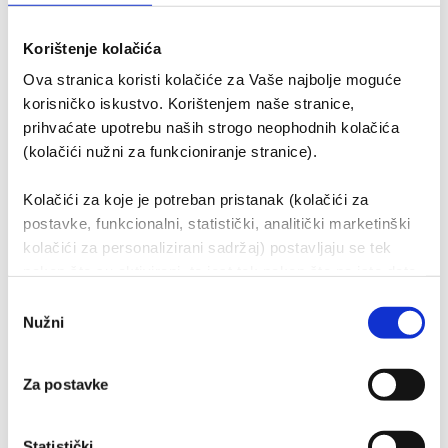
Korištenje kolačića
20+
Ova stranica koristi kolačiće za Vaše najbolje moguće
brendova u
korisničko iskustvo. Korištenjem naše stranice,
prihvaćate upotrebu naših strogo neophodnih kolačića
portfelju
(kolačići nužni za funkcioniranje stranice).
Kolačići za koje je potreban pristanak (kolačići za
5.479
311.164
postavke, funkcionalni, statistički, analitički marketinški
kolačići za personalizirani sadržaj) postavljaju se tek
prodanih
izvršenih sati
nakon što su aktivirani, to jest tek nakon što na iste date
automobila
servisnih
svoj pristanak. Ako pristanete na upotrebu kolačića,
Odabir
djelatnika
identifikacijske podatke obrađivat će i naši partneri
Nužni
pristanka
(kolačići trećih strana, naših dobavljača - pružatelji
marketinških usluga kao i IT usluga).
Za postavke
Korisni linkovi
O nama
Statistički