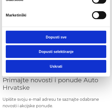
Organizacija tvrtke
Marketinški
Dioničko društvo
Društveno odgovorno poslovanje
Kodeks urednog i savjesnog ponašanja u
Dopusti sve
gospodarskom poslovanju
Izjava o zaštiti osobnih podataka
Dopusti selektiranje
Politika kolačića
Uskrati
ISO certifikati
Primajte novosti i ponude Auto
Hrvatske
Upišite svoju e-mail adresu te saznajte odabrane
novosti i akcijske ponude.