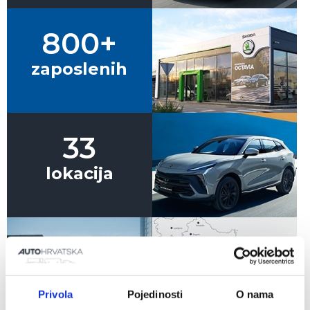
800+
zaposlenih
33
lokacija
Privola
Pojedinosti
O nama