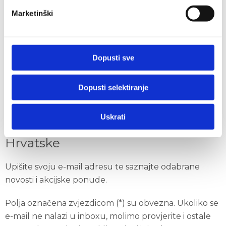
Marketinški
Društveno odgovorno poslovanje
Kodeks urednog i savjesnog ponašanja u
gospodarskom poslovanju
Dopusti sve
Izjava o zaštiti osobnih podataka
Politika kolačića
Dopusti selektiranje
ISO certifikati
Uskrati
Primajte novosti i ponude Auto
Hrvatske
Upišite svoju e-mail adresu te saznajte odabrane
novosti i akcijske ponude.
Polja označena zvjezdicom (*) su obvezna. Ukoliko se
e-mail ne nalazi u inboxu, molimo provjerite i ostale