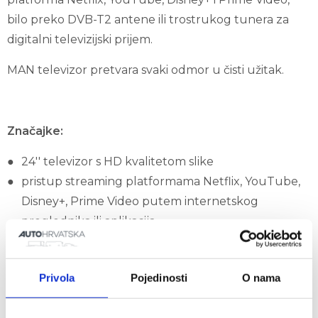
bilo preko DVB-T2 antene ili trostrukog tunera za
digitalni televizijski prijem.
MAN televizor pretvara svaki odmor u čisti užitak.
Značajke:
24'' televizor s HD kvalitetom slike
pristup streaming platformama Netflix, YouTube,
Disney+, Prime Video putem internetskog
preglednika ili aplikacija
integriran operativni sustav Android 11.0
WLAN i LAN sučelje za fleksibilnu internetsku vezu
Privola
Pojedinosti
O nama
DVB-T2 antena i trostruki tuner za digitalni TV
prijem, čak i kada ste u inozemstvu