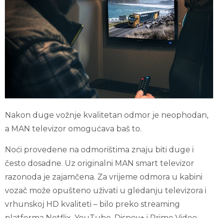
Nakon duge vožnje kvalitetan odmor je neophodan,
a MAN televizor omogućava baš to.
Noći provedene na odmorištima znaju biti duge i
često dosadne. Uz originalni MAN smart televizor
razonoda je zajamčena. Za vrijeme odmora u kabini
vozač može opušteno uživati u gledanju televizora i
vrhunskoj HD kvaliteti – bilo preko streaming
platforma Netflix, YouTube, Disney+ i Prime Video,