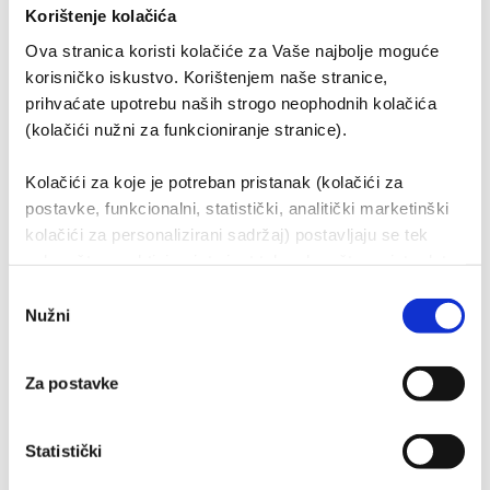
bluetooth sučelje za bežični prijenos zvuka
Korištenje kolačića
širok kut gledanja od 178°
Ova stranica koristi kolačiće za Vaše najbolje moguće
korisničko iskustvo. Korištenjem naše stranice,
prihvaćate upotrebu naših strogo neophodnih kolačića
(kolačići nužni za funkcioniranje stranice).
Kolačići za koje je potreban pristanak (kolačići za
postavke, funkcionalni, statistički, analitički marketinški
kolačići za personalizirani sadržaj) postavljaju se tek
nakon što su aktivirani, to jest tek nakon što na iste date
svoj pristanak. Ako pristanete na upotrebu kolačića,
Odabir
identifikacijske podatke obrađivat će i naši partneri
Nužni
pristanka
(kolačići trećih strana, naših dobavljača - pružatelji
Korisni linkovi
marketinških usluga kao i IT usluga).
Za postavke
O nama
Organizacija tvrtke
Statistički
Dioničko društvo