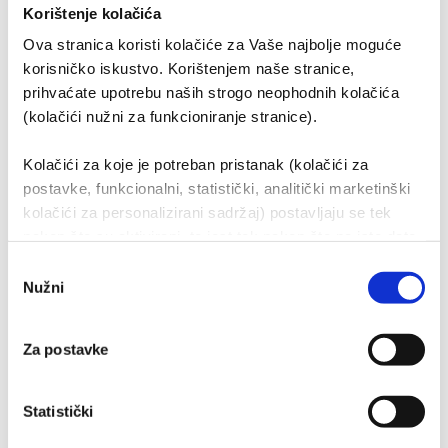
Korištenje kolačića
još bolji. Biti na vrhu gotovo dva desetljeća čini nas
izuzetno ponosnima, ali i obavezuje da nastavimo
Ova stranica koristi kolačiće za Vaše najbolje moguće
korisničko iskustvo. Korištenjem naše stranice,
opravdavati ukazano povjerenje.
prihvaćate upotrebu naših strogo neophodnih kolačića
(kolačići nužni za funkcioniranje stranice).
Kolačići za koje je potreban pristanak (kolačići za
postavke, funkcionalni, statistički, analitički marketinški
kolačići za personalizirani sadržaj) postavljaju se tek
nakon što su aktivirani, to jest tek nakon što na iste date
svoj pristanak. Ako pristanete na upotrebu kolačića,
Odabir
identifikacijske podatke obrađivat će i naši partneri
Nužni
pristanka
(kolačići trećih strana, naših dobavljača - pružatelji
Korisni linkovi
marketinških usluga kao i IT usluga).
Za postavke
O nama
Organizacija tvrtke
Statistički
Dioničko društvo