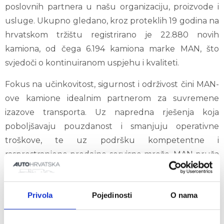
poslovnih partnera u našu organizaciju, proizvode i
usluge. Ukupno gledano, kroz proteklih 19 godina na
hrvatskom tržištu registrirano je 22.880 novih
kamiona, od čega 6.194 kamiona marke MAN, što
svjedoči o kontinuiranom uspjehu i kvaliteti.
Fokus na učinkovitost, sigurnost i održivost čini MAN-
ove kamione idealnim partnerom za suvremene
izazove transporta. Uz napredna rješenja koja
poboljšavaju pouzdanost i smanjuju operativne
troškove, te uz podršku kompetentne i
rasprostranjene prodajno-servisne mreže, MAN pruža
dodatnu vrijednost svojim korisnicima.
Zahvaljujemo svim partnerima na povjerenju koje su
Privola
Pojedinosti
O nama
nam ukazali. Podrška partnera ključ je našeg
uspjeha, a nama je motivacija da svaki dan budemo