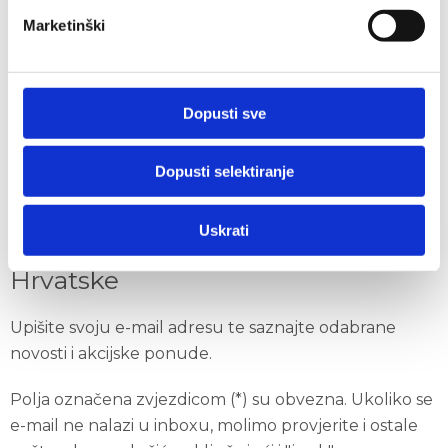
Marketinški
Društveno odgovorno poslovanje
Kodeks urednog i savjesnog ponašanja u
gospodarskom poslovanju
Dopusti sve
Izjava o zaštiti osobnih podataka
Politika kolačića
Dopusti selektiranje
ISO certifikati
Uskrati
Primajte novosti i ponude Auto
Hrvatske
Upišite svoju e-mail adresu te saznajte odabrane
novosti i akcijske ponude.
Polja označena zvjezdicom (*) su obvezna. Ukoliko se
e-mail ne nalazi u inboxu, molimo provjerite i ostale