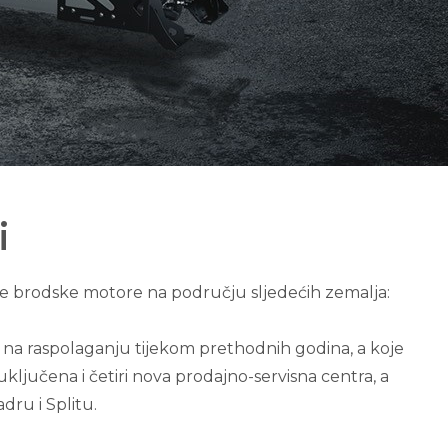
i
e brodske motore na području sljedećih zemalja:
e na raspolaganju tijekom prethodnih godina, a koje
jučena i četiri nova prodajno-servisna centra, a
adru i Splitu.