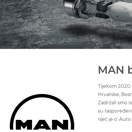
MAN b
Tijekom 2020.
Hrvatske, Bos
Zadržali smo s
su raspoređene
riječ je o: Aut