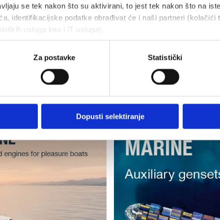
zbor originalnih
vljaju se tek nakon što su aktivirani, to jest tek nakon što na ist
Održavanje tijekom i v
a, identifikacijske podatke obrađivat će i naši partneri (kolačići 
ih dijelova koji su vam
jamstvenog roka.
tinških usluga kao i IT usluga).
olaganju unutar 24-48
Za postavke
Statistički
Dopusti selektiranje