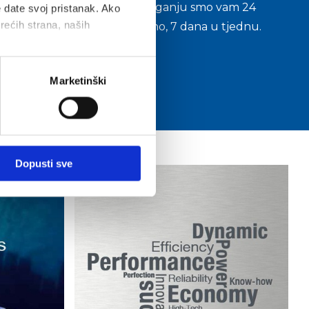
Na raspolaganju smo vam 24
e date svoj pristanak. Ako
an
trećih strana, naših
sata dnevno, 7 dana u tjednu.
Marketinški
Dopusti sve