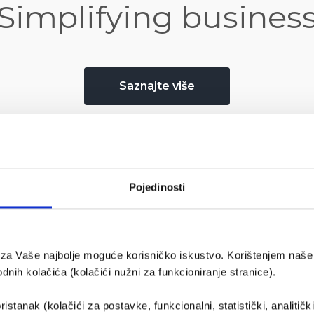
Simplifying busines
Saznajte više
Pojedinosti
Dostupnost
Jamstvo
rezervnih
e za Vaše najbolje moguće korisničko iskustvo. Korištenjem naše 
nih kolačića (kolačići nužni za funkcioniranje stranice).
dijelova
ristanak (kolačići za postavke, funkcionalni, statistički, analitičk
Mogućnost dokupa jam