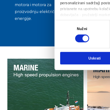
Veliki i
personalizirani sadržaj) posta
motora i motora za
pristanete na upotrebu kolačić
rezervn
proizvodnju električne
dobavljača - pružatelji marke
na rasp
energije.
Odabir
sati.
Nužni
pristanka
Uskrati