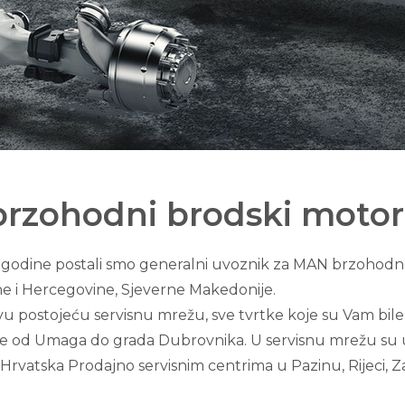
rzohodni brodski motor
 godine postali smo generalni uvoznik za MAN brzohodn
ne i Hercegovine, Sjeverne Makedonije.
vu postojeću servisnu mrežu, sve tvrtke koje su Vam bil
 od Umaga do grada Dubrovnika. U servisnu mrežu su ukl
o Hrvatska Prodajno servisnim centrima u Pazinu, Rijeci, Z