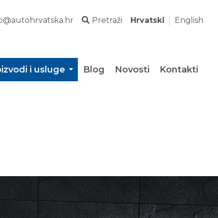
fo@autohrvatska.hr
Pretraži
Hrvatski
English
izvodi i usluge
Blog
Novosti
Kontakti