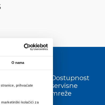
s
O nama
Dostupnost
servisne
stranice, prihvaćate
mreže
i marketinški kolačići za
stva.