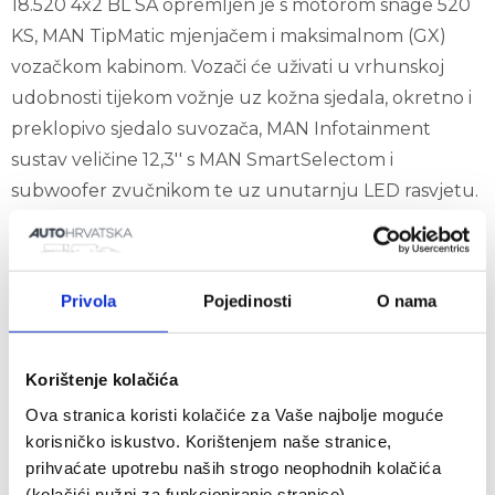
18.520 4x2 BL SA opremljen je s motorom snage 520
KS, MAN TipMatic mjenjačem i maksimalnom (GX)
vozačkom kabinom. Vozači će uživati u vrhunskoj
udobnosti tijekom vožnje uz kožna sjedala, okretno i
preklopivo sjedalo suvozača, MAN Infotainment
sustav veličine 12,3'' s MAN SmartSelectom i
subwoofer zvučnikom te uz unutarnju LED rasvjetu.
Ovaj tegljač neće ostati neprimijećen na
prometnicama uz dodatna krovna LED svjetla,
Privola
Pojedinosti
O nama
metalik plavu boju te aluminijske naplatke.
Korištenje kolačića
Ova stranica koristi kolačiće za Vaše najbolje moguće
korisničko iskustvo. Korištenjem naše stranice,
prihvaćate upotrebu naših strogo neophodnih kolačića
(kolačići nužni za funkcioniranje stranice).