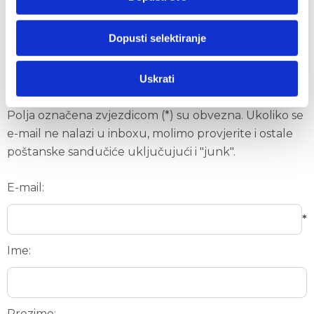
Primajte novosti i ponude Auto
Hrvatske
Dopusti selektiranje
Upišite svoju e-mail adresu te saznajte odabrane
Uskrati
novosti i akcijske ponude.
Polja označena zvjezdicom (*) su obvezna. Ukoliko se
e-mail ne nalazi u inboxu, molimo provjerite i ostale
poštanske sandučiće uključujući i "junk".
E-mail:
*
Ime:
Prezime: