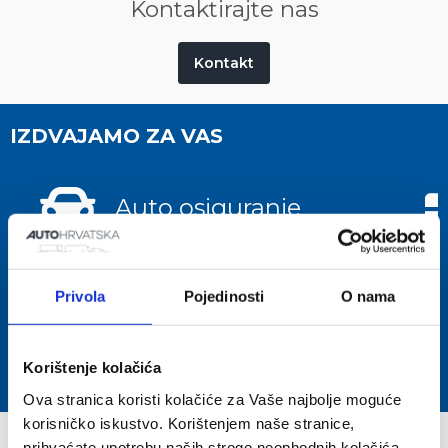
Kontaktirajte nas
Kontakt
IZDVAJAMO ZA VAS
Auto osiguranje
Osigurajte svoja vozila, nudimo sve
Pu
Privola
Pojedinosti
O nama
vrste obveznih i kasko auto
pu
osiguranja.
Korištenje kolačića
Ova stranica koristi kolačiće za Vaše najbolje moguće
korisničko iskustvo. Korištenjem naše stranice,
PREGLED BRANDOVA
prihvaćate upotrebu naših strogo neophodnih kolačića