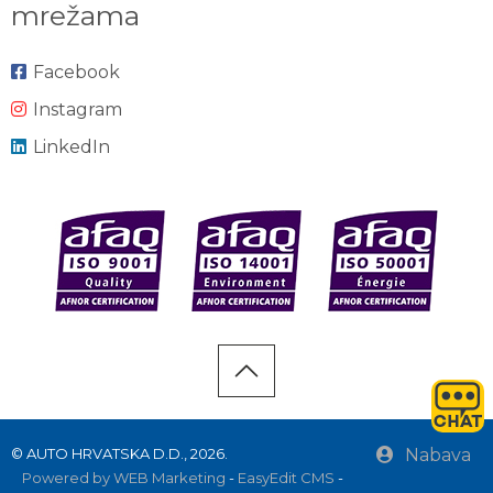
mrežama
Facebook
Instagram
LinkedIn
© AUTO HRVATSKA D.D., 2026.
Nabava
Powered by WEB Marketing
-
EasyEdit CMS
-