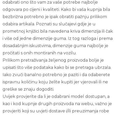
odabrati ono što vam za vaše potrebe najbolje
odgovara po cijeni i kvaliteti. Kako bi vaša kupnja bila
bezbrižna potrebno je ipak obratiti pažnju prilikom
odabira artikala. Poznati su slučajevi gdje je u
prometnoj knjižici bila navedena kriva dimenzija ili čak
i više od jedne dimenzije guma. Iz tog razloga i prema
dosadašnjim iskustvima, dimenzije guma najbolje je
pročitati s onih montiranih na vozilu.
Prilikom pretraživanja željenog proizvoda bolje je
upisati što više podataka kako bi se pretraga ubrzala.
Iako zvuči banalno potrebno je paziti i da odaberete
ispravnu količinu koju želite kupiti jer vjerovali ili ne
greške se znaju dogoditi.
Uvijek provjerite da li je odabrani model dostupan, a
kao i kod kupnje drugih proizvoda na webu, važno je
provjeriti koji su uvjeti dostave i/ili preuzimanja robe