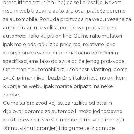
preseliti ''na crtu'' (on line) da se i preselilo. Novost
nisu ni web trgovine auto dijelova i prateće opreme
za automobile. Ponuda proizvoda na webu vezana za
autoindustriju je velika, no nije sve proizvode za
automobil lako kupiti on line. Gume i akumulatori
ipak malo odskaču iz te priče radi relativno lake
kupnje preko weba jer prema točno određenim
specifikacijama lako dolazite do željenog proizvoda.
Opremanje automobila iz udobnosti vlastitog doma
zvuči primamljivo i bezbrižno i tako i jest, no prilikom
kupnje na webu ipak morate pripaziti na neke
zamke.
Gume su proizvod koji se, za razliku od ostalih
dijelova i opreme za automobil, može jednostavno
kupiti na webu. Sve što morate je upisati dimenziju
(širinu, visinu i promjer) i tip gume te iz ponude