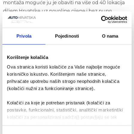
montaža moguće ju je obaviti na više od 40 lokacija
diljem Hrvatske uz povoljne cijene i bez puno
komplikacija oko naručivanja i plaćanja. Na montažu
se također možete naručiti on line.
Gume koje se nalaze u ponudi su novijeg datum
Privola
Pojedinosti
O nama
proizvodnje, a ono što posebno ističemo da se radi o
novim gumama koje su skladištene u ispravnim
Korištenje kolačića
uvjetima tako da su njihova svojstva maksimalno
Ova stranica koristi kolačiće za Vaše najbolje moguće
sačuvana kako se korisnik ne bi morao brinuti oko
korisničko iskustvo. Korištenjem naše stranice,
datuma proizvodnje. Za kvalitetu gume važnije je
prihvaćate upotrebu naših strogo neophodnih kolačića
ispravno skladištenje od samog datuma proizvodnje,
(kolačići nužni za funkcioniranje stranice).
pa se po EU standardima svaka guma stara do 5
Kolačići za koje je potreban pristanak (kolačići za
godina od DOT oznake smatra novom gumom.
postavke, funkcionalni, statistički, analitički marketinški
kolačići za personalizirani sadržaj) postavljaju se tek
Broj komentara:
0
nakon što su aktivirani, to jest tek nakon što na iste date
Kategorije:
Blog
svoj pristanak. Ako pristanete na upotrebu kolačića,
Odabir