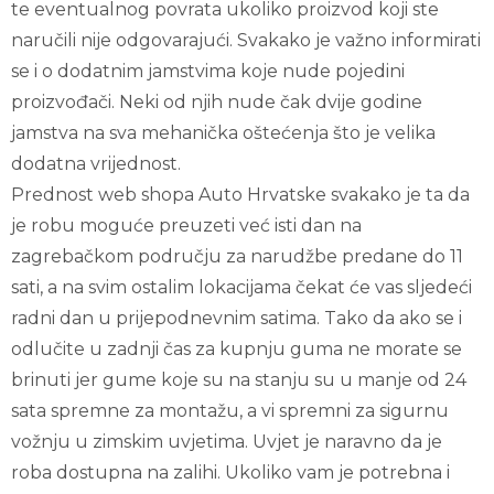
te eventualnog povrata ukoliko proizvod koji ste
naručili nije odgovarajući. Svakako je važno informirati
se i o dodatnim jamstvima koje nude pojedini
proizvođači. Neki od njih nude čak dvije godine
jamstva na sva mehanička oštećenja što je velika
dodatna vrijednost.
Prednost web shopa Auto Hrvatske svakako je ta da
je robu moguće preuzeti već isti dan na
zagrebačkom području za narudžbe predane do 11
sati, a na svim ostalim lokacijama čekat će vas sljedeći
radni dan u prijepodnevnim satima. Tako da ako se i
odlučite u zadnji čas za kupnju guma ne morate se
brinuti jer gume koje su na stanju su u manje od 24
sata spremne za montažu, a vi spremni za sigurnu
vožnju u zimskim uvjetima. Uvjet je naravno da je
roba dostupna na zalihi. Ukoliko vam je potrebna i