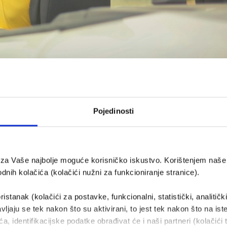
o osiguranje i izbjeći nepotrebn
Pojedinosti
ža ključnu zaštitu koja svim vozačima i suputnicima omo
nuda osiguranja na tržištu zadaje glavobolje prilikom oda
e za Vaše najbolje moguće korisničko iskustvo. Korištenjem naše 
nih kolačića (kolačići nužni za funkcioniranje stranice).
ristanak (kolačići za postavke, funkcionalni, statistički, analitičk
vljaju se tek nakon što su aktivirani, to jest tek nakon što na ist
a, identifikacijske podatke obrađivat će i naši partneri (kolačići 