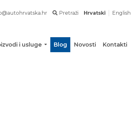
fo@autohrvatska.hr
Pretraži
Hrvatski
English
izvodi i usluge
Blog
Novosti
Kontakti