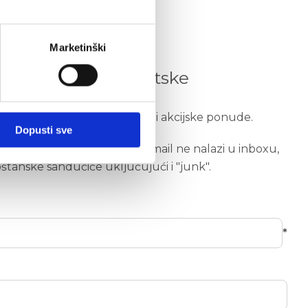
Marketinški
i ponude Auto Hrvatske
te saznajte odabrane novosti i akcijske ponude.
Dopusti sve
) su obvezna. Ukoliko se e-mail ne nalazi u inboxu,
oštanske sandučiće uključujući i "junk".
*