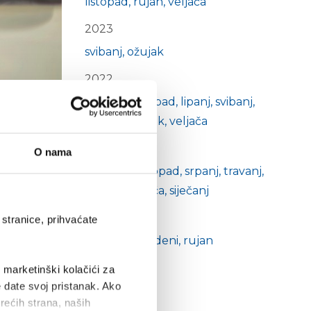
listopad
rujan
veljača
2023
svibanj
ožujak
2022
e
studeni
listopad
lipanj
svibanj
travanj
ožujak
veljača
2021
O nama
prosinac
listopad
srpanj
travanj
gućuje
ožujak
veljača
siječanj
bira
2020
stranice, prihvaćate
prosinac
studeni
rujan
i marketinški kolačići za
e date svoj pristanak. Ako
trećih strana, naših