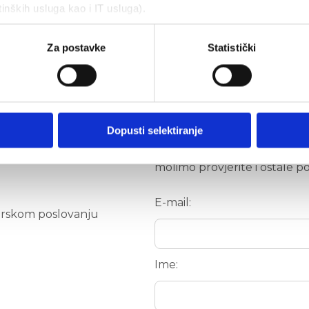
tinških usluga kao i IT usluga).
Za postavke
Statistički
Primajte novosti 
Upišite svoju e-mail adresu 
Dopusti selektiranje
Polja označena zvjezdicom (*
molimo provjerite i ostale p
E-mail:
arskom poslovanju
Ime: