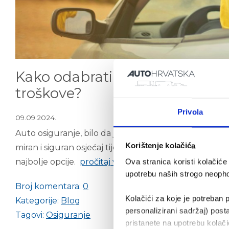
Kako odabrati odgovarajuće aut
troškove?
Privola
09.09.2024.
Auto osiguranje, bilo da je obvezno ili dodatno pru
Korištenje kolačića
miran i siguran osjećaj tijekom vožnje. No, bogata po
najbolje opcije.
pročitaj više
Ova stranica koristi kolačić
upotrebu naših strogo neophod
Broj komentara:
0
Kolačići za koje je potreban p
Kategorije:
Blog
personalizirani sadržaj) posta
Tagovi:
Osiguranje
pristanete na upotrebu kolačić