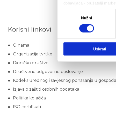
dobavljača - pružatelji marke
Odabir
Nužni
pristanka
Korisni linkovi
O nama
Uskrati
Organizacija tvrtke
Dioničko društvo
Društveno odgovorno poslovanje
Kodeks urednog i savjesnog ponašanja u gospod
Izjava o zaštiti osobnih podataka
Politika kolačića
ISO certifikati