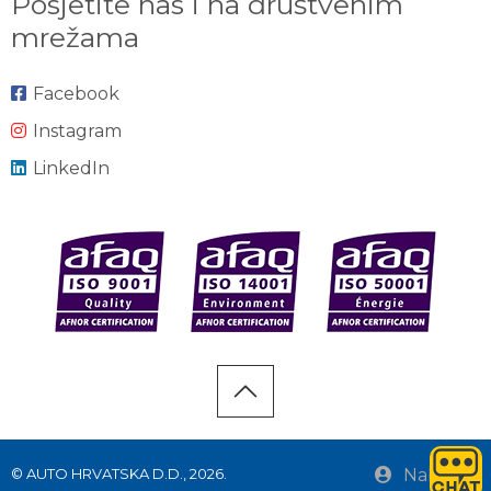
Posjetite nas i na društvenim
mrežama
Facebook
Instagram
LinkedIn
© AUTO HRVATSKA D.D., 2026.
Nabava