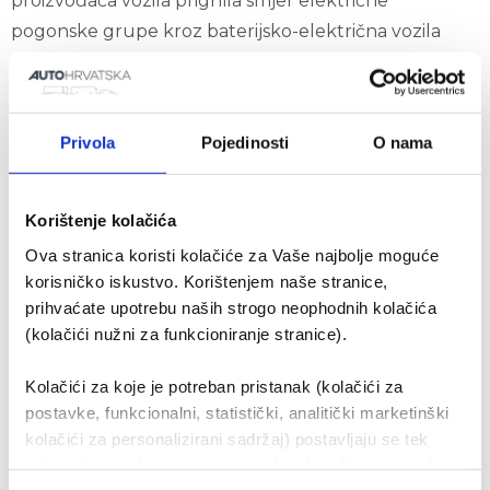
proizvođača vozila prigrlila smjer električne
pogonske grupe kroz baterijsko-električna vozila
(BEV), pogotovo u segmentu osobnih vozila i
gradskog transporta putnika.
pročitaj više
Privola
Pojedinosti
O nama
Kategorije:
Blog
Tagovi:
MAN
,
Trendovi
Korištenje kolačića
Ova stranica koristi kolačiće za Vaše najbolje moguće
Korisni linkovi
korisničko iskustvo. Korištenjem naše stranice,
prihvaćate upotrebu naših strogo neophodnih kolačića
O nama
(kolačići nužni za funkcioniranje stranice).
Organizacija tvrtke
Kolačići za koje je potreban pristanak (kolačići za
Dioničko društvo
postavke, funkcionalni, statistički, analitički marketinški
kolačići za personalizirani sadržaj) postavljaju se tek
Društveno odgovorno poslovanje
nakon što su aktivirani, to jest tek nakon što na iste date
Kodeks urednog i savjesnog ponašanja u