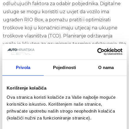
odlučujućih faktora za odabir pobjednika. Digitalne
usluge se mogu koristiti uz uvjet da vozilo ima
ugrađen RIO Box, a pomažu pratiti i optimizirati
troškove koji u konačnici imaju utjecaj na ukupne
troškove vlasništva (TCO). Planiranje održavanja
vozila je ključno za grupiranje termina održavanja, što
rezultira maksimalnom dostupnošću vozila.
"Činjenica da MAN Lion’s Coach već dugi niz godina
Privola
Pojedinosti
O nama
impresionira visokom razinom pouzdanosti i malom
potrošnjom goriva potvrđuje da se radi o prvaku
kada je riječ o ukupnim troškovima vlasništva (TCO)”,
Korištenje kolačića
ističe Kuchta.
Ova stranica koristi kolačiće za Vaše najbolje moguće
korisničko iskustvo. Korištenjem naše stranice,
Lion’s Coach također postavlja visoke standarde kada
prihvaćate upotrebu naših strogo neophodnih kolačića
govorimo o sigurnosti vozača, putnika i drugih
(kolačići nužni za funkcioniranje stranice).
sudionika u prometu. Uz pomoć sustava MAN