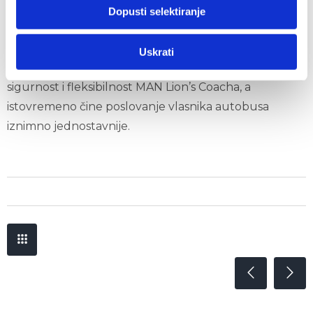
pokretanja i promjene brzina u svim situacijama u
Dopusti selektiranje
vožnji. Suradnja između komponenti čini MAN Lion's
Coach osobito učinkovitim i doprinosi smanjenju
Uskrati
potrošnje goriva. Svi ovi aspekti zaslužni su za
sigurnost i fleksibilnost MAN Lion’s Coacha, a
istovremeno čine poslovanje vlasnika autobusa
iznimno jednostavnije.