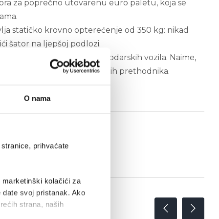
ora za poprečno utovarenu euro paletu, koja se
cama.
lja statičko krovno opterećenje od 350 kg: nikad
ći šator na ljepšoj podlozi.
 segment Volkswagen gospodarskih vozila. Naime,
veću podršku nego kod njegovih prethodnika.
O nama
stranice, prihvaćate
i marketinški kolačići za
e date svoj pristanak. Ako
trećih strana, naših