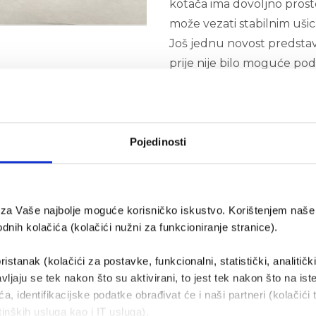
kotača ima dovoljno prost
može vezati stabilnim uši
Još jednu novost predstav
prije nije bilo moguće podi
nologijom i novooblikovanim dizajnom definira premium
: njegovi brojni moderni sustavi potpora za vozača nude 
kswagen prodajno-servisne centre u
Zadru
i
Karlovcu
.
Pojedinosti
e za Vaše najbolje moguće korisničko iskustvo. Korištenjem naše 
nih kolačića (kolačići nužni za funkcioniranje stranice).
ristanak (kolačići za postavke, funkcionalni, statistički, analitičk
vljaju se tek nakon što su aktivirani, to jest tek nakon što na ist
a, identifikacijske podatke obrađivat će i naši partneri (kolačići 
tinških usluga kao i IT usluga).