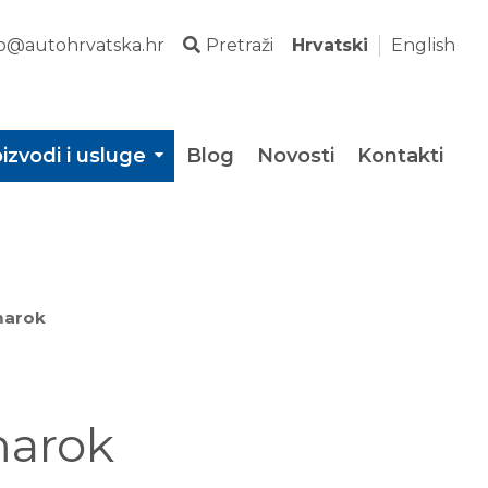
fo@autohrvatska.hr
Pretraži
Hrvatski
English
izvodi i usluge
Blog
Novosti
Kontakti
marok
marok