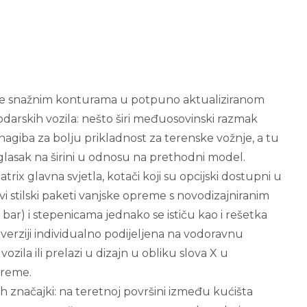
se snažnim konturama u potpuno aktualiziranom
arskih vozila: nešto širi međuosovinski razmak
 nagiba za bolju prikladnost za terenske vožnje, a tu
i naglasak na širini u odnosu na prethodni model.
rix glavna svjetla, kotači koji su opcijski dostupni u
ovi stilski paketi vanjske opreme s novodizajniranim
bar) i stepenicama jednako se ističu kao i rešetka
o verziji individualno podijeljena na vodoravnu
ozila ili prelazi u dizajn u obliku slova X u
preme.
h značajki: na teretnoj površini između kućišta