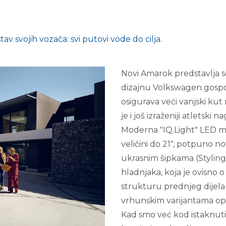
v svojih vozača: svi putovi vode do cilja.
Novi Amarok predstavlja 
dizajnu Volkswagen gospod
osigurava veći vanjski kut
je i još izraženiji atletsk
Moderna "IQ.Light" LED mat
veličini do 21", potpuno n
ukrasnim šipkama (Styling 
hladnjaka, koja je ovisno 
strukturu prednjeg dijela v
vrhunskim varijantama o
Kad smo već kod istaknuti