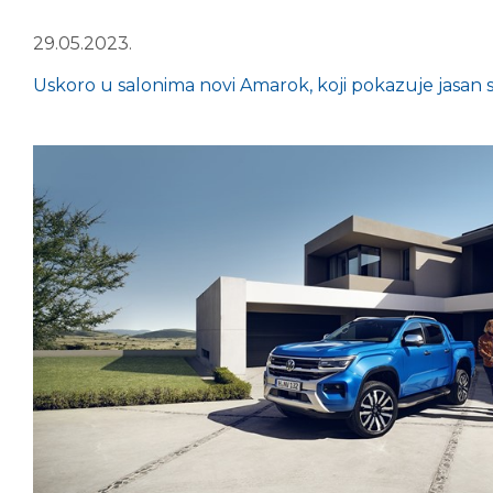
29.05.2023.
Uskoro u salonima novi Amarok, koji pokazuje jasan sta