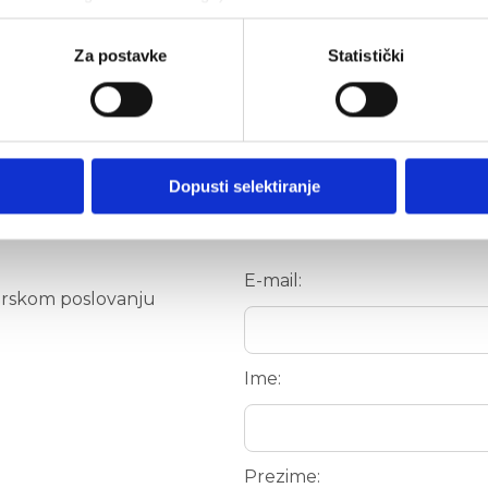
Za postavke
Statistički
Primajte novosti 
Upišite svoju e-mail adresu 
Dopusti selektiranje
Polja označena zvjezdicom (*
molimo provjerite i ostale p
E-mail:
arskom poslovanju
Ime:
Prezime: