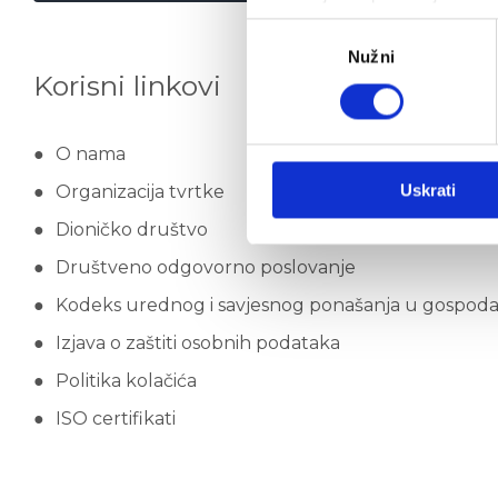
Odabir
Nužni
pristanka
Korisni linkovi
O nama
Uskrati
Organizacija tvrtke
Dioničko društvo
Društveno odgovorno poslovanje
Kodeks urednog i savjesnog ponašanja u gospod
Izjava o zaštiti osobnih podataka
Politika kolačića
ISO certifikati