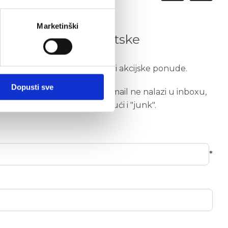
Marketinški
i ponude Auto Hrvatske
te saznajte odabrane novosti i akcijske ponude.
Dopusti sve
) su obvezna. Ukoliko se e-mail ne nalazi u inboxu,
oštanske sandučiće uključujući i "junk".
*