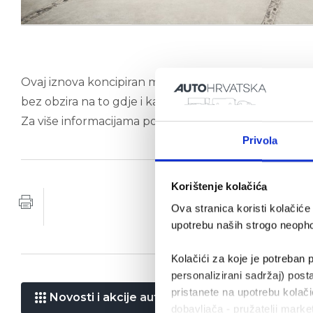
Ovaj iznova koncipiran model svojom modernom teh
bez obzira na to gdje i kada se novi Amarok koristi
Za više informacijama posjetite naše ovlaštene Vol
Privola
Korištenje kolačića
Ova stranica koristi kolačić
upotrebu naših strogo neophod
Kolačići za koje je potreban p
personalizirani sadržaj) posta
pristanete na upotrebu kolačić
Novosti i akcije automobili
dobavljača - pružatelji marke