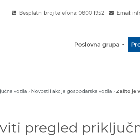
Besplatni broj telefona:
0800 1952
Email:
in
Poslovna grupa
Pro
ljučna vozila
Novosti i akcije gospodarska vozila
Zašto je 
viti pregled priključn