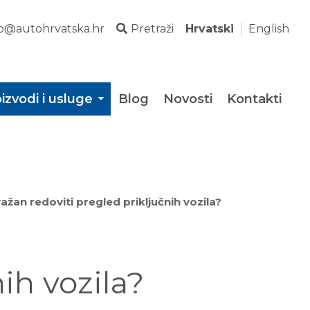
fo@autohrvatska.hr
Pretraži
Hrvatski
English
izvodi i usluge
Blog
Novosti
Kontakti
važan redoviti pregled priključnih vozila?
ih vozila?