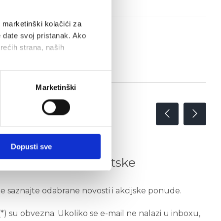
i marketinški kolačići za
e date svoj pristanak. Ako
trećih strana, naših
Marketinški
Dopusti sve
i ponude Auto Hrvatske
te saznajte odabrane novosti i akcijske ponude.
) su obvezna. Ukoliko se e-mail ne nalazi u inboxu,