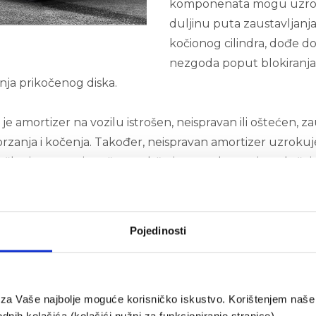
komponenata mogu uzrokov
duljinu puta zaustavljanja
kočionog cilindra, dođe do
nezgoda poput blokiranja 
anja prikočenog diska.
 je amortizer na vozilu istrošen, neispravan ili oštećen, za
brzanja i kočenja. Također, neispravan amortizer uzrokuje 
ška, izuzetno je važno zadržati pravac kretanja u slučaju 
eni je servisni partner za marke Kässbohrer, Schmitz, Kro
Pojedinosti
icama za gospodarska vozila dostupna je i usluga besplat
egled pneumatskog sustava i guma te pregled kočionog su
nadne dolaske u radionicu. Za više savjeta oko pravilnog 
e za Vaše najbolje moguće korisničko iskustvo. Korištenjem naše 