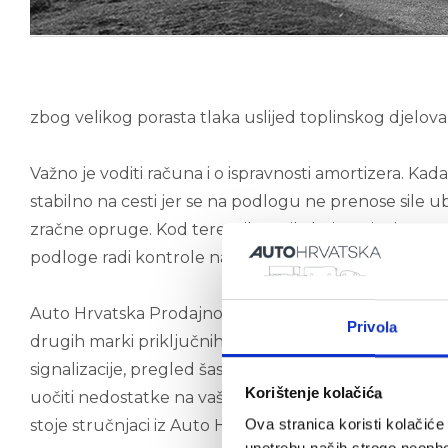
zbog velikog porasta tlaka uslijed toplinskog djelov
Važno je voditi računa i o ispravnosti amortizera. Kada
stabilno na cesti jer se na podlogu ne prenose sile u
zračne opruge. Kod teretnih vozila koja su iznimno te
podloge radi kontrole nad vozilom i veće sigurnosti.
Auto Hrvatska Prodajno servisni centri d.o.o. ovlašt
Privola
drugih marki priključnih vozila. U servisnim radion
signalizacije, pregled šasije, osovine i ovjesa, pr
Korištenje kolačića
uočiti nedostatke na vašem vozilu i tako izbjeći nak
Ova stranica koristi kolačić
stoje stručnjaci iz Auto Hrvatske.