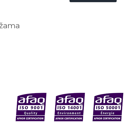
ežama