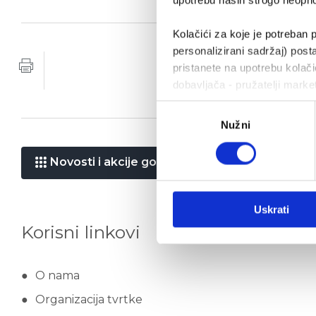
upotrebu naših strogo neophod
Kolačići za koje je potreban p
personalizirani sadržaj) posta
pristanete na upotrebu kolačić
dobavljača - pružatelji marke
Odabir
Nužni
pristanka
Novosti i akcije gospodarska vozila
Uskrati
Korisni linkovi
O nama
Organizacija tvrtke