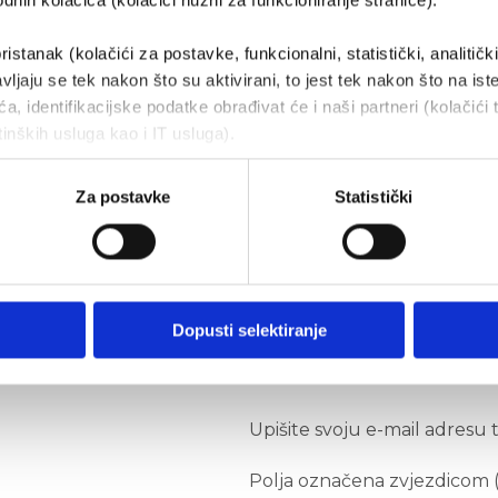
nih kolačića (kolačići nužni za funkcioniranje stranice).
ristanak (kolačići za postavke, funkcionalni, statistički, analitičk
vljaju se tek nakon što su aktivirani, to jest tek nakon što na ist
a, identifikacijske podatke obrađivat će i naši partneri (kolačići 
tinških usluga kao i IT usluga).
Za postavke
Statistički
Dopusti selektiranje
Primajte novosti 
Upišite svoju e-mail adresu 
Polja označena zvjezdicom (*