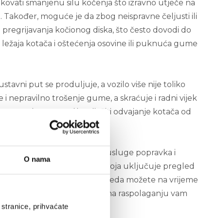
ati smanjenu silu kočenja što izravno utječe na
. Također, moguće je da zbog neispravne čeljusti ili
 pregrijavanja kočionog diska, što često dovodi do
ležaja kotača i oštećenja osovine ili puknuća gume
ustavni put se produljuje, a vozilo više nije toliko
i nepravilno trošenje gume, a skraćuje i radni vijek
neravnine na cesti i spriječiti odvajanje kotača od
ne i Bennalu, no u ponudi su usluge popravka i
O nama
nog dijagnostičkog pregleda koja uključuje pregled
stava. Uz pomoć ovakvog pregleda možete na vrijeme
održavanja priključnih vozila na raspolaganju vam
stranice, prihvaćate