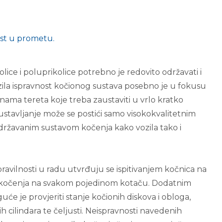
ost u prometu.
kolice i poluprikolice potrebno je redovito održavati i
vozila ispravnost kočionog sustava posebno je u fokusu
inama tereta koje treba zaustaviti u vrlo kratko
austavljanje može se postići samo visokokvalitetnim
žavanim sustavom kočenja kako vozila tako i
ravilnosti u radu utvrđuju se ispitivanjem kočnica na
ila kočenja na svakom pojedinom kotaču. Dodatnim
e je provjeriti stanje kočionih diskova i obloga,
 cilindara te čeljusti. Neispravnosti navedenih