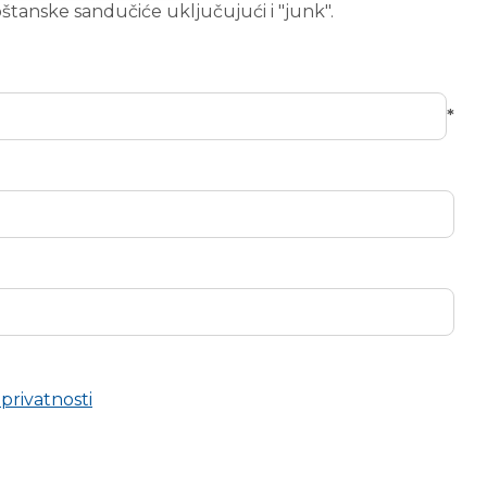
oštanske sandučiće uključujući i "junk".
*
 privatnosti