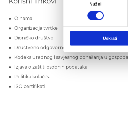
Korisni linkovi
Nužni
pristanka
O nama
Organizacija tvrtke
Dioničko društvo
Uskrati
Društveno odgovorno poslovanje
Kodeks urednog i savjesnog ponašanja u gospod
Izjava o zaštiti osobnih podataka
Politika kolačića
ISO certifikati