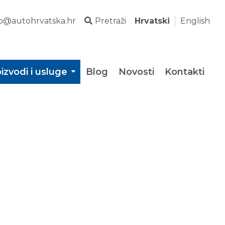
fo@autohrvatska.hr
Pretraži
Hrvatski
English
izvodi i usluge
Blog
Novosti
Kontakti