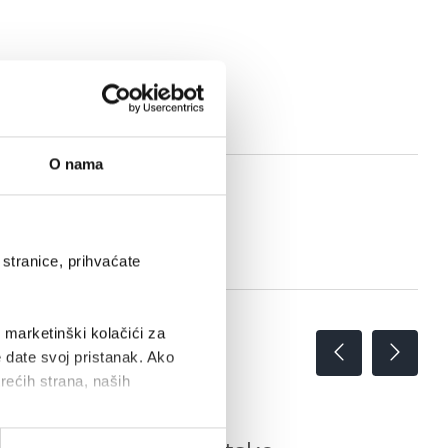
O nama
stranice, prihvaćate
i marketinški kolačići za
e date svoj pristanak. Ako
trećih strana, naših