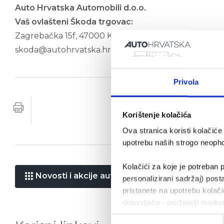
Auto Hrvatska Automobili d.o.o.
Vaš ovlašteni Škoda trgovac:
Zagrebačka 15f, 47000 Karlovac I 047 568 045 I Bespl
skoda@autohrvatska.hr
Privola
Korištenje kolačića
Ova stranica koristi kolačić
upotrebu naših strogo neophod
Kolačići za koje je potreban p
Novosti i akcije automobili
personalizirani sadržaj) posta
pristanete na upotrebu kolačić
dobavljača - pružatelji marke
Odabir