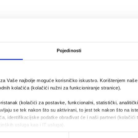
atni info telefon 0800 1952
Pojedinosti
e za Vaše najbolje moguće korisničko iskustvo. Korištenjem naše 
nih kolačića (kolačići nužni za funkcioniranje stranice).
ristanak (kolačići za postavke, funkcionalni, statistički, analitičk
vljaju se tek nakon što su aktivirani, to jest tek nakon što na ist
a, identifikacijske podatke obrađivat će i naši partneri (kolačići 
tinških usluga kao i IT usluga).