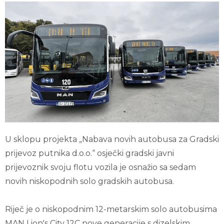
U sklopu projekta „Nabava novih autobusa za Gradski
prijevoz putnika d.o.o.“ osječki gradski javni
prijevoznik svoju flotu vozila je osnažio sa sedam
novih niskopodnih solo gradskih autobusa.
Riječ je o niskopodnim 12-metarskim solo autobusima
MAN Lion's City 12C nove generacije s dizelskim