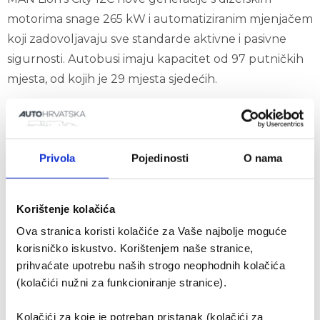
motorima snage 265 kW i automatiziranim mjenjačem
koji zadovoljavaju sve standarde aktivne i pasivne
sigurnosti. Autobusi imaju kapacitet od 97 putničkih
mjesta, od kojih je 29 mjesta sjedećih.
Autobusi će osiguravati brz, siguran, udoban te
ekološki prihvatljiv prijevoz po osječkim ulicama.
Privola
Pojedinosti
O nama
Korištenje kolačića
Ova stranica koristi kolačiće za Vaše najbolje moguće
korisničko iskustvo. Korištenjem naše stranice,
prihvaćate upotrebu naših strogo neophodnih kolačića
(kolačići nužni za funkcioniranje stranice).
Korisni linkovi
Kolačići za koje je potreban pristanak (kolačići za