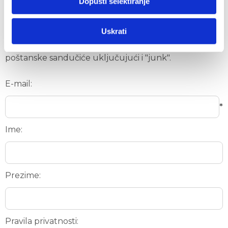
Dopusti selektiranje
novosti i akcijske ponude.
Polja označena zvjezdicom (*) su obvezna. Ukoliko se
Uskrati
e-mail ne nalazi u inboxu, molimo provjerite i ostale
poštanske sandučiće uključujući i "junk".
E-mail:
*
Ime:
Prezime:
Pravila privatnosti: