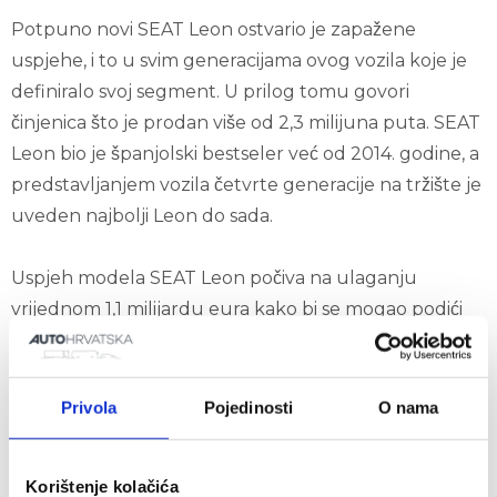
Potpuno novi SEAT Leon ostvario je zapažene
uspjehe, i to u svim generacijama ovog vozila koje je
definiralo svoj segment. U prilog tomu govori
činjenica što je prodan više od 2,3 milijuna puta. SEAT
Leon bio je španjolski bestseler već od 2014. godine, a
predstavljanjem vozila četvrte generacije na tržište je
uveden najbolji Leon do sada.
Uspjeh modela SEAT Leon počiva na ulaganju
vrijednom 1,1 milijardu eura kako bi se mogao podići
na višu razinu kada je riječ o povezivosti, učinkovitosti,
dinamičnosti i sigurnosti, no i kako bi se pripremili
pogoni za proizvodnju vozila. Naime, on je sada, uz
Privola
Pojedinosti
O nama
druge izvedbe, prvi put dostupan i s plug-in
hibridnim pogonskim sustavom.
Korištenje kolačića