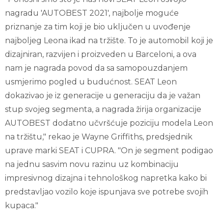
nagradu 'AUTOBEST 2021', najbolje moguće
priznanje za tim koji je bio uključen u uvođenje
najboljeg Leona ikad na tržište. To je automobil koji je
dizajniran, razvijen i proizveden u Barceloni, a ova
nam je nagrada povod da sa samopouzdanjem
usmjerimo pogled u budućnost. SEAT Leon
dokazivao je iz generacije u generaciju da je važan
stup svojeg segmenta, a nagrada žirija organizacije
AUTOBEST dodatno učvršćuje poziciju modela Leon
na tržištu," rekao je Wayne Griffiths, predsjednik
uprave marki SEAT i CUPRA. "On je segment podigao
na jednu sasvim novu razinu uz kombinaciju
impresivnog dizajna i tehnološkog napretka kako bi
predstavljao vozilo koje ispunjava sve potrebe svojih
kupaca."