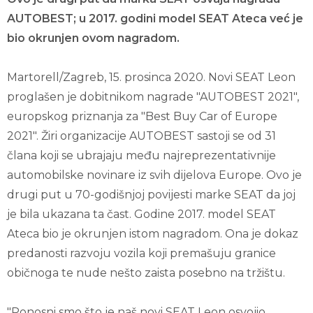
AUTOBEST; u 2017. godini model SEAT Ateca već je
bio okrunjen ovom nagradom.
Martorell/Zagreb, 15. prosinca 2020. Novi SEAT Leon
proglašen je dobitnikom nagrade "AUTOBEST 2021",
europskog priznanja za "Best Buy Car of Europe
2021". Žiri organizacije AUTOBEST sastoji se od 31
člana koji se ubrajaju među najreprezentativnije
automobilske novinare iz svih dijelova Europe. Ovo je
drugi put u 70-godišnjoj povijesti marke SEAT da joj
je bila ukazana ta čast. Godine 2017. model SEAT
Ateca bio je okrunjen istom nagradom. Ona je dokaz
predanosti razvoju vozila koji premašuju granice
običnoga te nude nešto zaista posebno na tržištu.
"Ponosni smo što je naš novi SEAT Leon osvojio