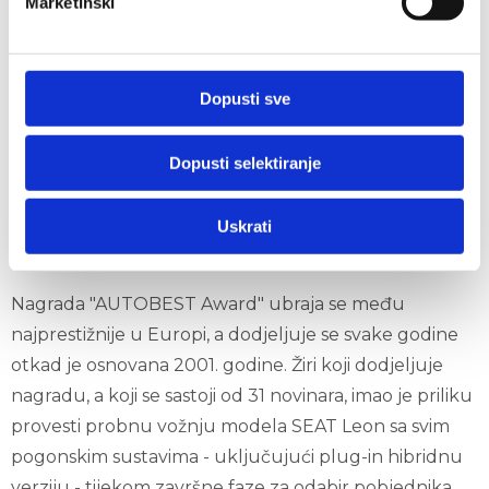
Marketinški
Prednosti kojima se novi SEAT Leon odlikuje u
pogledu povezivosti, učinkovitosti, performansi i
sigurnosti, koje su nedavno dokazane u okviru
Dopusti sve
testiranja Euro NCAP za 2020. godinu, djelomično su
postignute zahvaljujući arhitekturi MQB Evo ovog
Dopusti selektiranje
automobila, koja pruža alate potrebne za razvoj
vozila koje ispunjava mnogobrojne i razne potrebe
Uskrati
kupaca marke SEAT.
Nagrada "AUTOBEST Award" ubraja se među
najprestižnije u Europi, a dodjeljuje se svake godine
otkad je osnovana 2001. godine. Žiri koji dodjeljuje
nagradu, a koji se sastoji od 31 novinara, imao je priliku
provesti probnu vožnju modela SEAT Leon sa svim
pogonskim sustavima - uključujući plug-in hibridnu
verziju - tijekom završne faze za odabir pobjednika