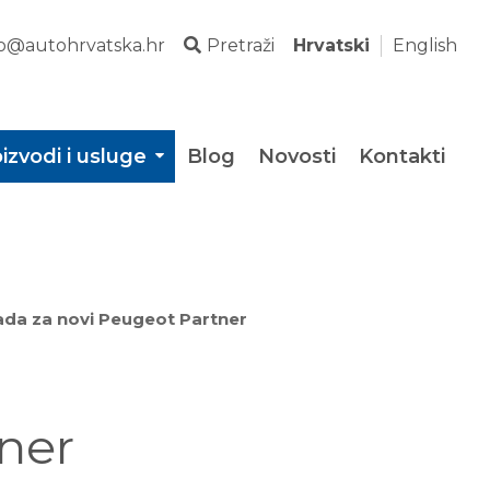
fo@autohrvatska.hr
Pretraži
Hrvatski
English
izvodi i usluge
Blog
Novosti
Kontakti
ada za novi Peugeot Partner
ner