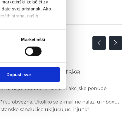
i marketinški kolačići za
e date svoj pristanak. Ako
trećih strana, naših
Marketinški
i ponude Auto Hrvatske
Dopusti sve
te saznajte odabrane novosti i akcijske ponude.
) su obvezna. Ukoliko se e-mail ne nalazi u inboxu,
oštanske sandučiće uključujući i "junk".