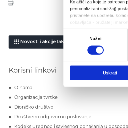
Kolačići za koje je potreban p
personalizirani sadržaj) posta
pristanete na upotrebu kolačić
dobavljača - pružatelji marke
Odabir
Nužni
pristanka
Novosti i akcije laka gospodarska vozila
Korisni linkovi
Uskrati
O nama
Organizacija tvrtke
Dioničko društvo
Društveno odgovorno poslovanje
Kodeks urednog i savjesnog ponašanja u gospod