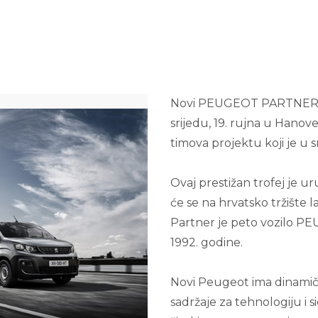
Novi PEUGEOT PARTNER iza
srijedu, 19. rujna u Han
timova projektu koji je u s
Ovaj prestižan trofej je u
će se na hrvatsko tržište
Partner je peto vozilo P
1992. godine.
Novi Peugeot ima dinamič
sadržaje za tehnologiju i si