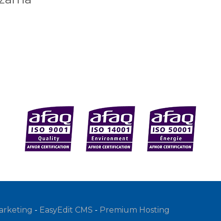
rketing
-
EasyEdit CMS
-
Premium Hosting