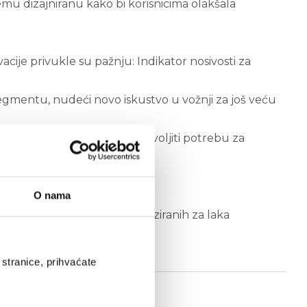
emu dizajniranu kako bi korisnicima olakšala
acije privukle su pažnju: Indikator nosivosti za
gmentu, nudeći novo iskustvo u vožnji za još veću
ći Grip izvedbu koja će zadovoljiti potrebu za
lu.
O nama
 neovisnih časopisa, specijaliziranih za laka
stranice, prihvaćate