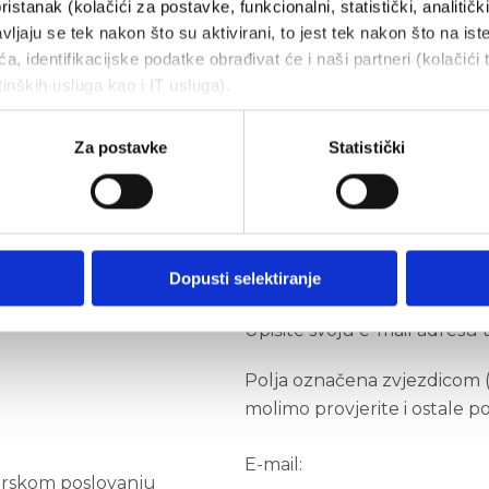
ristanak (kolačići za postavke, funkcionalni, statistički, analitičk
vljaju se tek nakon što su aktivirani, to jest tek nakon što na ist
a, identifikacijske podatke obrađivat će i naši partneri (kolačići 
tinških usluga kao i IT usluga).
Za postavke
Statistički
Primajte novosti 
Dopusti selektiranje
Upišite svoju e-mail adresu 
Polja označena zvjezdicom (*
molimo provjerite i ostale p
E-mail:
arskom poslovanju