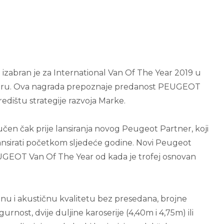
bran je za International Van Of The Year 2019 u
overu. Ova nagrada prepoznaje predanost PEUGEOT
redištu strategije razvoja Marke.
ručen čak prije lansiranja novog Peugeot Partner, koji
 lansirati početkom sljedeće godine. Novi Peugeot
EUGEOT Van Of The Year od kada je trofej osnovan
nu i akustičnu kvalitetu bez presedana, brojne
gurnost, dvije duljine karoserije (4,40m i 4,75m) ili