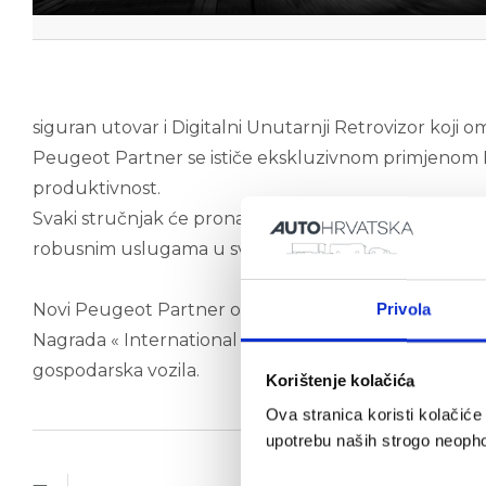
siguran utovar i Digitalni Unutarnji Retrovizor koji
Peugeot Partner se ističe ekskluzivnom primjenom P
produktivnost.
Svaki stručnjak će pronaći vlastitu konfiguraciju ko
robusnim uslugama u svim okolnostima ili izvedbom 
Novi Peugeot Partner osnažuje našu ambiciju za s
Privola
Nagrada « International Van Of The Year » postoji od 1
gospodarska vozila.
Korištenje kolačića
Ova stranica koristi kolačić
upotrebu naših strogo neophod