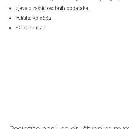
Izjava o zaštiti osobnih podataka
Politika kolačića
ISO certifikati
Posjetite nas i na društvenim mr