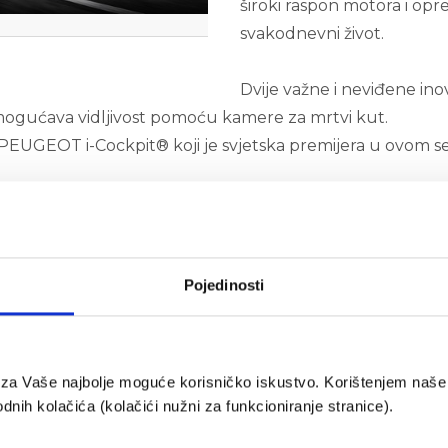
široki raspon motora i opr
svakodnevni život.
Dvije važne i neviđene inov
 omogućava vidljivost pomoću kamere za mrtvi kut.
EUGEOT i-Cockpit® koji je svjetska premijera u ovom se
ja će mu omogućiti učinkovito obavljanje posla, uključuju
Asphalt za one koji provode dosta vremena u svom vozi
vladavanje nemogućeg.
Pojedinosti
992. Žiri je sastavljen od 25 europskih novinara i urednika
e za Vaše najbolje moguće korisničko iskustvo. Korištenjem naše 
nih kolačića (kolačići nužni za funkcioniranje stranice).