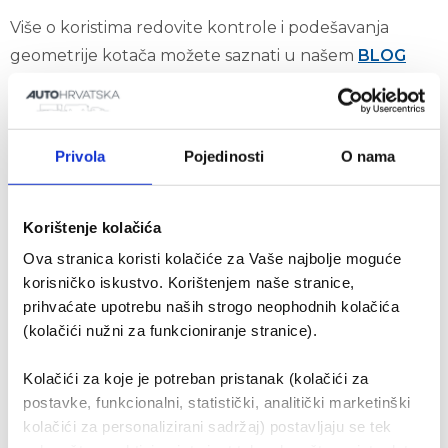
Više o koristima redovite kontrole i podešavanja
geometrije kotača možete saznati u našem
BLOG
tekstu
.
Pozivamo vas da rezervirate svoj termin u PSC Pazin i
Privola
Pojedinosti
O nama
iskoristite sve prednosti preciznog podešavanja
geometrije kotača — brzo, profesionalno i uz stručnu
podršku našeg servisnog tima.
Korištenje kolačića
Ova stranica koristi kolačiće za Vaše najbolje moguće
AH PSC PAZIN
korisničko iskustvo. Korištenjem naše stranice,
prihvaćate upotrebu naših strogo neophodnih kolačića
Naselje Lovrin, Rogovići 82 d, 52000 Pazin
(kolačići nužni za funkcioniranje stranice).
PON - PET 8:00-16:00 sati
Kolačići za koje je potreban pristanak (kolačići za
SUBOTA 8:00-13:00 sati
postavke, funkcionalni, statistički, analitički marketinški
kolačići za personalizirani sadržaj) postavljaju se tek