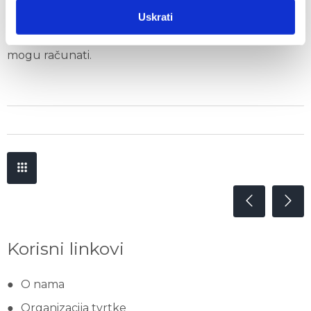
visoku kvalitetu usluge te u konačnici našim
Uskrati
korisnicima biti pouzdan partner na kojeg uvijek
mogu računati.
Korisni linkovi
O nama
Organizacija tvrtke