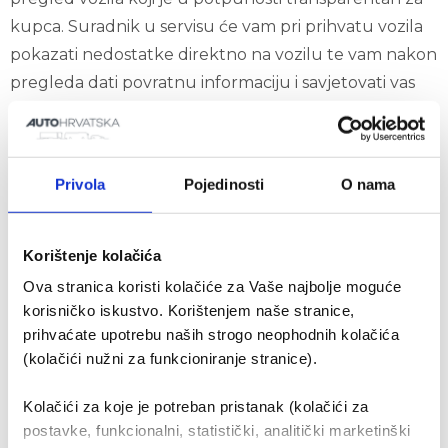
kupca. Suradnik u servisu će vam pri prihvatu vozila
pokazati nedostatke direktno na vozilu te vam nakon
pregleda dati povratnu informaciju i savjetovati vas
vezano za daljnje postupke. Na ovaj način ćete izbjeći
dodatne odlaske u radionicu u kratkom vremenskom
razdoblju i nepotreban gubitak vremena radi više
Privola
Pojedinosti
O nama
radioničkih popravaka.
Korištenje kolačića
Ova stranica koristi kolačiće za Vaše najbolje moguće
korisničko iskustvo. Korištenjem naše stranice,
prihvaćate upotrebu naših strogo neophodnih kolačića
(kolačići nužni za funkcioniranje stranice).
Kolačići za koje je potreban pristanak (kolačići za
postavke, funkcionalni, statistički, analitički marketinški