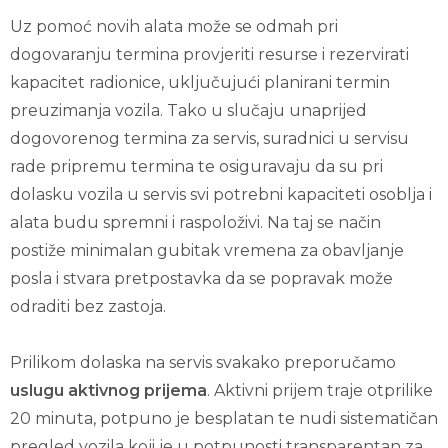
Uz pomoć novih alata može se odmah pri
dogovaranju termina provjeriti resurse i rezervirati
kapacitet radionice, uključujući planirani termin
preuzimanja vozila. Tako u slučaju unaprijed
dogovorenog termina za servis, suradnici u servisu
rade pripremu termina te osiguravaju da su pri
dolasku vozila u servis svi potrebni kapaciteti osoblja i
alata budu spremni i raspoloživi. Na taj se način
postiže minimalan gubitak vremena za obavljanje
posla i stvara pretpostavka da se popravak može
odraditi bez zastoja.
Prilikom dolaska na servis svakako preporučamo
uslugu aktivnog prijema
. Aktivni prijem traje otprilike
20 minuta, potpuno je besplatan te nudi sistematičan
pregled vozila koji je u potpunosti transparentan za