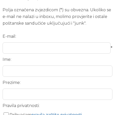
Polja označena zvjezdicom (*) su obvezna. Ukoliko se
e-mail ne nalazi u inboxu, molimo provjerite i ostale
poštanske sandučiće uključujući i "junk".
E-mail:
*
Ime:
Prezime:
Pravila privatnosti:
Prihvaćam
pravila zaštite privatnosti