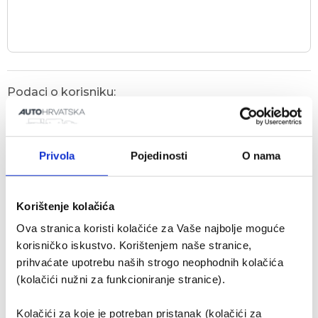
Podaci o korisniku:
Privola
Pojedinosti
O nama
Korištenje kolačića
Ova stranica koristi kolačiće za Vaše najbolje moguće
Odaberite uslugu
korisničko iskustvo. Korištenjem naše stranice,
3
prihvaćate upotrebu naših strogo neophodnih kolačića
(kolačići nužni za funkcioniranje stranice).
Usluge:
servis kamiona
Kolačići za koje je potreban pristanak (kolačići za