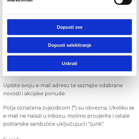
Kodeks urednog i savjesnog ponašanja u
gospodarskom poslovanju
Izjava o zaštiti osobnih podataka
Dopusti sve
Politika kolačića
ISO certifikati
Dopusti selektiranje
Primajte novosti i ponude Auto
Uskrati
Hrvatske
Upišite svoju e-mail adresu te saznajte odabrane
novosti i akcijske ponude.
Polja označena zvjezdicom (*) su obvezna. Ukoliko se
e-mail ne nalazi u inboxu, molimo provjerite i ostale
poštanske sandučiće uključujući i "junk".