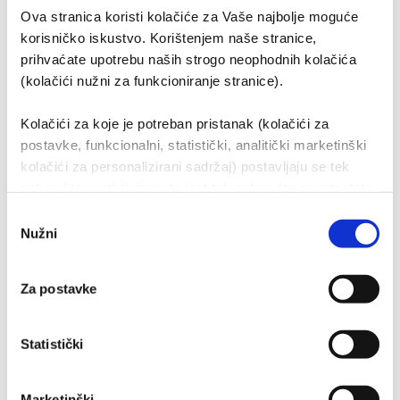
Za više informacija obratite nam se s povjerenjem.
Ova stranica koristi kolačiće za Vaše najbolje moguće
korisničko iskustvo. Korištenjem naše stranice,
prihvaćate upotrebu naših strogo neophodnih kolačića
(kolačići nužni za funkcioniranje stranice).
Kolačići za koje je potreban pristanak (kolačići za
postavke, funkcionalni, statistički, analitički marketinški
kolačići za personalizirani sadržaj) postavljaju se tek
nakon što su aktivirani, to jest tek nakon što na iste date
svoj pristanak. Ako pristanete na upotrebu kolačića,
Odabir
identifikacijske podatke obrađivat će i naši partneri
Nužni
Korisni linkovi
pristanka
(kolačići trećih strana, naših dobavljača - pružatelji
marketinških usluga kao i IT usluga).
O nama
Za postavke
Organizacija tvrtke
Statistički
Dioničko društvo
Društveno odgovorno poslovanje
Marketinški