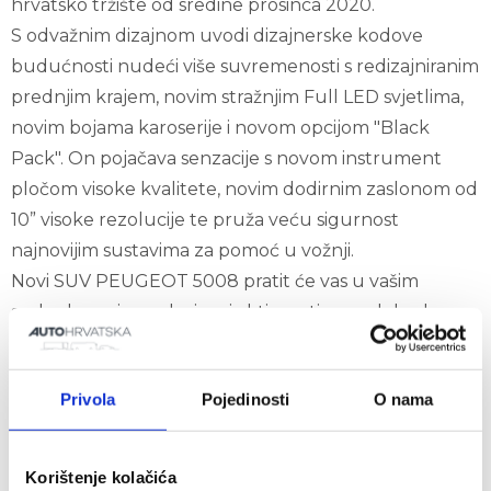
hrvatsko tržište od sredine prosinca 2020.
S odvažnim dizajnom uvodi dizajnerske kodove
budućnosti nudeći više suvremenosti s redizajniranim
prednjim krajem, novim stražnjim Full LED svjetlima,
novim bojama karoserije i novom opcijom "Black
Pack". On pojačava senzacije s novom instrument
pločom visoke kvalitete, novim dodirnim zaslonom od
10” visoke rezolucije te pruža veću sigurnost
najnovijim sustavima za pomoć u vožnji.
Novi SUV PEUGEOT 5008 pratit će vas u vašim
svakodnevnim zadacima i aktivnostima u slobodno
vrijeme. Nova modularnost, prijevoz do 7 osoba pruža
neograničen broj izbora, a bez kompromisa u
Privola
Pojedinosti
O nama
pogledu užitka u vožnji i udobnosti.
Od sada, novi SUV PEUGEOT 5008 ima 7 sjedala u
serijskoj opremi od prve razine opremljenosti.
Korištenje kolačića