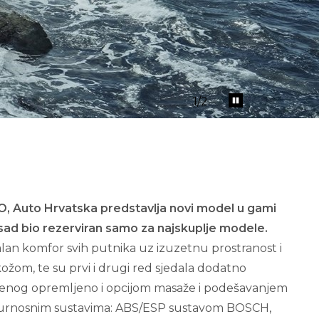
2
/2
, Auto Hrvatska predstavlja novi model u gami
sad bio rezerviran samo za najskuplje modele.
lan komfor svih putnika uz izuzetnu prostranost i
kožom, te su prvi i drugi red sjedala dodatno
vedenog opremljeno i opcijom masaže i podešavanjem
igurnosnim sustavima: ABS/ESP sustavom BOSCH,