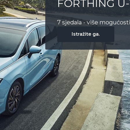
FORTHING U
Komfor svih putnika uz iz
unutrašnjost.