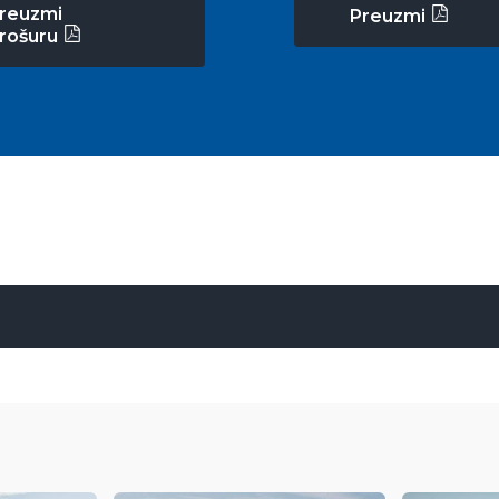
reuzmi
Preuzmi
rošuru