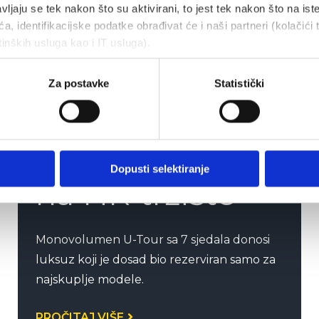
vljaju se tek nakon što su aktivirani, to jest tek nakon što na ist
a, identifikacijske podatke obrađivat će i naši partneri (kolačići 
tinških usluga kao i IT usluga).
Za postavke
Statistički
Novi Forthing
U-Tour stigao
Dopusti selektiranje
na HR tržište
Monovolumen U-Tour sa 7 sjedala donosi
luksuz koji je dosad bio rezerviran samo za
najskuplje modele.
PROČITAJ VIŠE