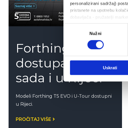
personalizirani sadržaj) posta
pristanete na upotrebu kolačić
dobavljača - pružatelji marke
Odabir
Nužni
pristanka
Forthing
dostupan od
Uskrati
sada i u Rijeci
Modeli Forthing T5 EVO i U-Tour dostupni
u Rijeci.
PROČITAJ VIŠE