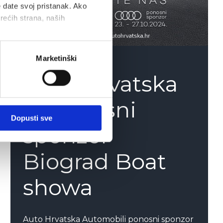
e date svoj pristanak. Ako
trećih strana, naših
Marketinški
Auto Hrvatska
je ponosni
Dopusti sve
sponzor
Biograd Boat
showa
Auto Hrvatska Automobili ponosni sponzor