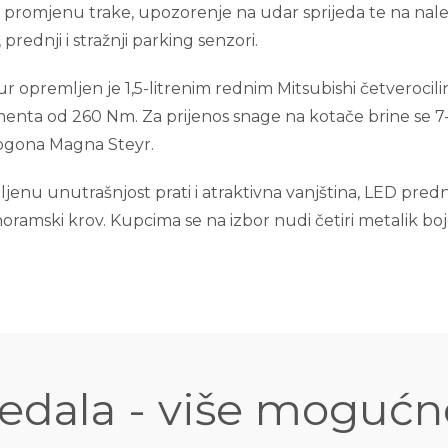
 promjenu trake, upozorenje na udar sprijeda te na nal
prednji i stražnji parking senzori.
r opremljen je 1,5-litrenim rednim Mitsubishi četveroc
nta od 260 Nm. Za prijenos snage na kotače brine se 7-
ogona Magna Steyr.
nu unutrašnjost prati i atraktivna vanjština, LED prednja 
anoramski krov. Kupcima se na izbor nudi četiri metalik bo
jedala - više mogućn