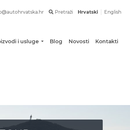
fo@autohrvatska.hr
Pretraži
Hrvatski
English
izvodi i usluge
Blog
Novosti
Kontakti