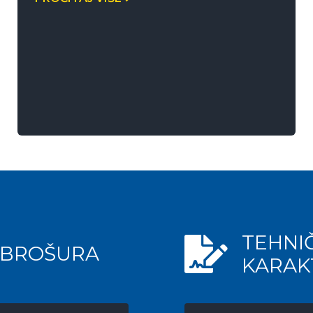
TEHNI
BROŠURA
KARAK