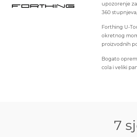
upozorenje za
360 stupnjeva, 
Forthing U-Tou
okretnog mome
proizvodnih p
Bogato opremlje
cola i veliki p
7 s