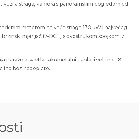
et vozila straga, kamera s panoramskim pogledom od
ilindričnim motorom najveće snage 130 kW i najvećeg
 brzinski mjenjač (7-DCT) s dvostrukom spojkom iz
i stražnja svjetla, lakometalni naplaci veličine 18
je i to bez nadoplate.
osti