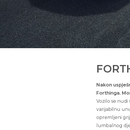
FORT
Nakon uspješn
Forthinga. Mo
Vozilo se nudi
varijabilnu un
opremljeni gri
lumbalnog dje