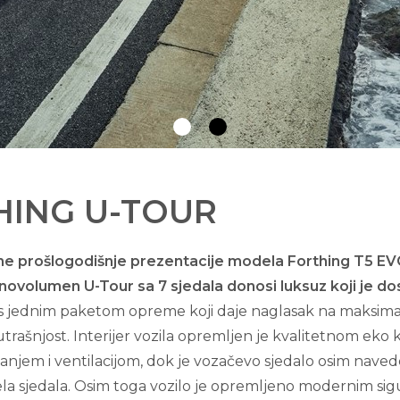
HING U-TOUR
e prošlogodišnje prezentacije modela Forthing T5 EVO
novolumen U-Tour sa 7 sjedala donosi luksuz koji je do
 s jednim paketom opreme koji daje naglasak na maksima
utrašnjost. Interijer vozila opremljen je kvalitetnom eko 
janjem i ventilacijom, dok je vozačevo sjedalo osim na
la sjedala. Osim toga vozilo je opremljeno modernim s