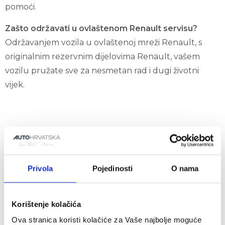
pomoći.
Zašto održavati u ovlaštenom Renault servisu?
Održavanjem vozila u ovlaštenoj mreži Renault, s
originalnim rezervnim dijelovima Renault, vašem
vozilu pružate sve za nesmetan rad i dugi životni
vijek.
Osobni pristup, savjetovanje po mjeri.
Naši savjetnici pružit će vam sva objašnjenja koja su vam
Privola
Pojedinosti
O nama
potrebna za svakodnevno korištenje i održavanje vašeg vozila.
Jamstvo ugradnje originalnih rezervnih dijelova Renault.
Korištenje kolačića
Korištenje originalnih rezervnih dijelova osigurava kvalitetu i
sigurnost vašeg vozila i čuva svoj izvorni dizajn.
Ova stranica koristi kolačiće za Vaše najbolje moguće