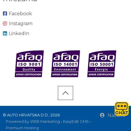
Facebook
Instagram
LinkedIn
© AUTO HRVATSKA D.D., 2026.
Nabava
Powered by WEB Marketing
-
EasyEdit CMS
-
Premium Hosting