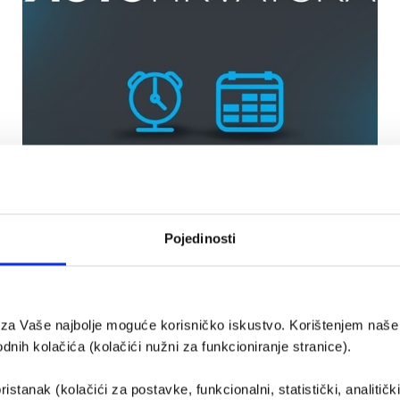
Pojedinosti
e za Vaše najbolje moguće korisničko iskustvo. Korištenjem naše 
Obavijest o
nih kolačića (kolačići nužni za funkcioniranje stranice).
privremenom
ristanak (kolačići za postavke, funkcionalni, statistički, analitičk