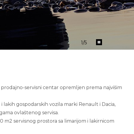
2
/5
 prodajno-servisni centar opremljen prema najvišim
lakih gospodarskih vozila marki Renault i Dacia,
ugama ovlaštenog servisa.
0 m2 servisnog prostora sa limarijom i lakirnicom