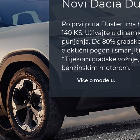
Novi Sandero
Nova boja i redizajnirana
Sandero gradskoj limuzin
svakodnevnom životu. Obn
zaslon na instrumentnoj 
Saznaj više