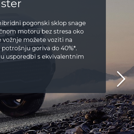
 maska daju novoj Dacia
i dašak elegancije u
ovljena unutrašnjost i 10"
ploči unose dozu suvremenosti.