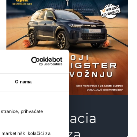
O nama
stranice, prihvaćate
Osvoji Dacia
Bigster za
i marketinški kolačići za