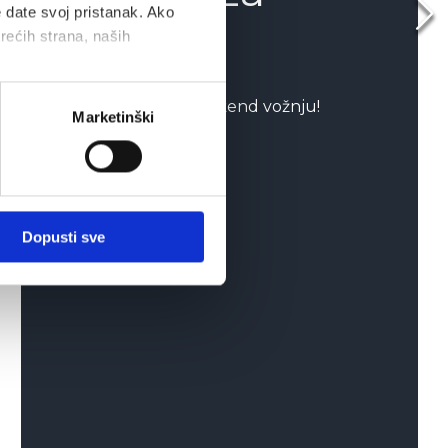
e date svoj pristanak. Ako
vikend!
trećih strana, naših
Osvoji Dacia Bigster vikend vožnju!
Marketinški
PROČITAJ VIŠE
Dopusti sve