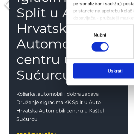
personalizirani sadržaj) posta
Split u Auto
pristanete na upotrebu kolačić
dobavljača - pružatelji marke
Hrvatska
Odabir
Nužni
pristanka
Automobili
centru u Kaštel
Sućurcu
Uskrati
Košarka, automobili i dobra zabava!
Druženje s igračima KK Split u Auto
Hrvatska Automobili centru u Kaštel
Sućurcu.