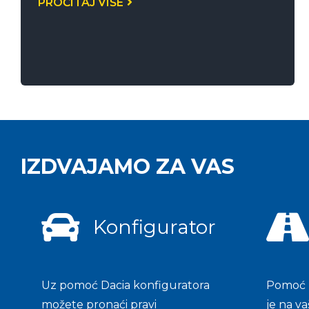
PROČITAJ VIŠE
IZDVAJAMO ZA VAS
Konfigurator
Uz pomoć Dacia konfiguratora
Pomoć n
možete pronaći pravi
je na va