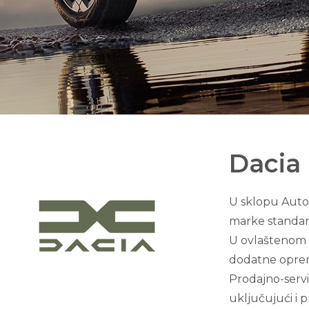
Dacia
U sklopu Auto 
marke standard
U ovlaštenom c
dodatne opreme
Prodajno-servi
uključujući i p