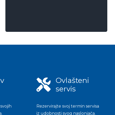
v
Ovlašteni
n
servis
svojih
Rezervirajte svoj termin servisa
a.
iz udobnosti svog naslonjača.