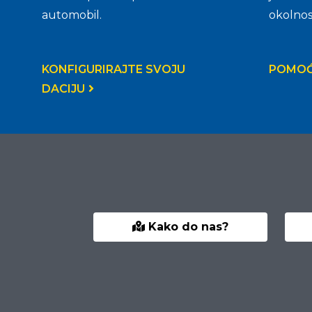
automobil.
okolnost
KONFIGURIRAJTE SVOJU
POMOĆ
DACIJU
Kako do nas?