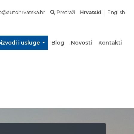
fo@autohrvatska.hr
Pretraži
Hrvatski
English
izvodi i usluge
Blog
Novosti
Kontakti