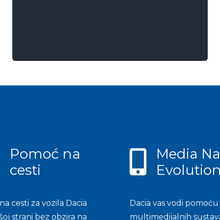
Pomoć na
Media Na
cesti
Evolutio
a cesti za vozila Dacia
Dacia vas vodi pomoću 
šoj strani bez obzira na
multimedijalnih sustav