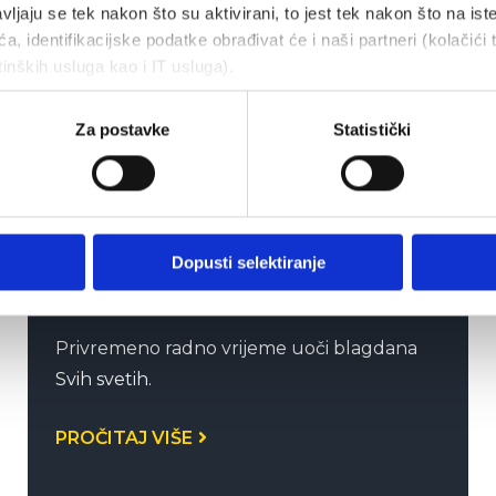
vljaju se tek nakon što su aktivirani, to jest tek nakon što na ist
radnom
a, identifikacijske podatke obrađivat će i naši partneri (kolačići 
tinških usluga kao i IT usluga).
vremenu
Za postavke
Statistički
prodajno-
servisnih
centara
Dopusti selektiranje
Privremeno radno vrijeme uoči blagdana
Svih svetih.
PROČITAJ VIŠE