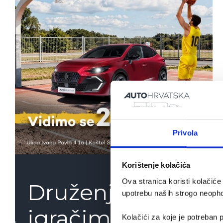
Privola
Korištenje kolačića
Ova stranica koristi kolačić
Druženje s
upotrebu naših strogo neophod
igračima KK
Kolačići za koje je potreban p